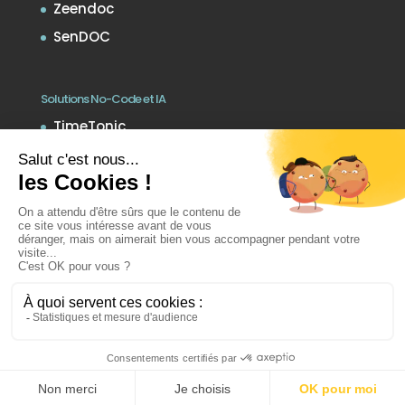
Zeendoc
SenDOC
Solutions No-Code et IA
TimeTonic
Notion
Voxinia
Noota
Site conçu par
Inovaport
avec
Divi
de
Elegant Themes
pour
WordPress