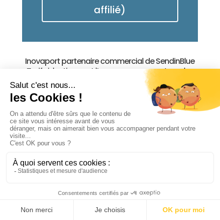
affilié)
Inovaport partenaire commercial de SendinBlue
Tarifs identiques et l’accompagnement en plus
Pour en savoir plus et échanger sur vos
attentes, contactez nous
[gravityform id= »3″ name= »Contactez
nous » title= »false » description= »false »]