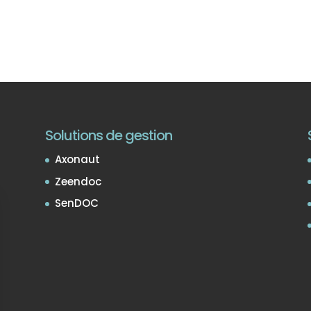
Solutions de gestion
Axonaut
Zeendoc
SenDOC