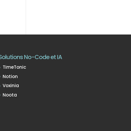
Solutions No-Code et IA
TimeTonic
Notion
Voxinia
Noota