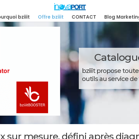
urquoi bziiit
Offre bziiit
CONTACT
Blog Marketin
Catalogue
bziiit propose tout
outils au service 
sur mesure, défini après diagno