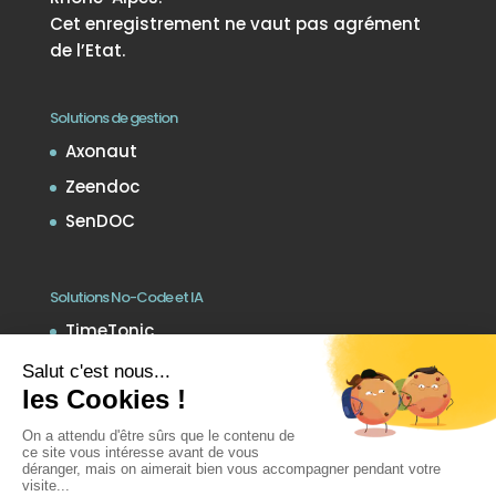
Cet enregistrement ne vaut pas agrément
de l’Etat.
Solutions de gestion
Axonaut
Zeendoc
SenDOC
Solutions No-Code et IA
TimeTonic
Notion
Voxinia
Noota