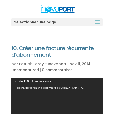
Sélectionner une page
10. Créer une facture récurrente
d’abonnement
par
Patrick Tardy - Inovaport
|
Nov 11, 2014
|
Uncategorized
|
0 commentaires
Lecteur
Code 150: Unknown error.
vidéo
Télécharger le fichier: https://youtu.be/D5ehEnTTXIY?_=1